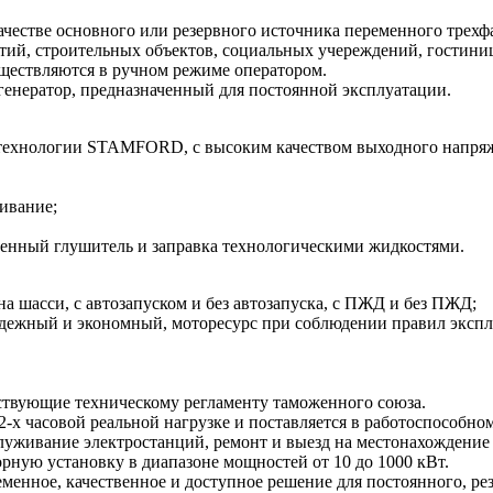
ачестве основного или резервного источника переменного трехф
ий, строительных объектов, социальных учереждений, гостиниц
уществляются в ручном режиме оператором.
енератор, предназначенный для постоянной эксплуатации.
технологии STAMFORD, с высоким качеством выходного напряже
ивание;
ленный глушитель и заправка технологическими жидкостями.
а шасси, с автозапуском и без автозапуска, с ПЖД и без ПЖД;
адежный и экономный, моторесурс при соблюдении правил эксп
твующие техническому регламенту таможенного союза.
часовой реальной нагрузке и поставляется в работоспособном с
уживание электростанций, ремонт и выезд на местонахождение
ную установку в диапазоне мощностей от 10 до 1000 кВт.
ое, качественное и доступное решение для постоянного, резе