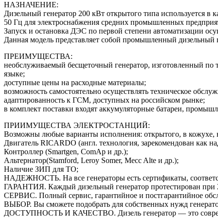
НАЗНАЧЕНИЕ:
Дизельный генератор 200 кВт открытого типа используется в к
50 Гц для электроснабжения средних промышленных предприят
Запуск и остановка ДЭС по первой степени автоматизации ос
Данная модель представляет собой промышленный дизельный г
ПРЕИМУЩЕСТВА:
необслуживаемый бесщеточный генератор, изготовленный по 
языке;
доступные цены на расходные материалы;
возможность самостоятельно осуществлять техническое обслуж
адаптированность к ГСМ, доступных на российском рынке;
в комплект поставки входят аккумуляторные батареи, промыш
ПРИИМУЩЕСТВА ЭЛЕКТРОСТАНЦИЙ:
Возможны любые варианты исполнения: открытого, в кожухе, н
Двигатель RICARDO (англ. технология, зарекомендован как н
Контроллер (Smartgen, ComAp и др.);
Альтернатор(Stamford, Leroy Somer, Mecc Alte и др.);
Наличие ЗИП для ТО;
НАДЕЖНОСТЬ. На все генераторы есть сертификаты, соответс
ГАРАНТИЯ. Каждый дизельный генератор протестирован при 2-х 
СЕРВИС. Полный сервис, гарантийное и постгарантийное обсл
ВЫБОР. Вы сможете подобрать для собственных нужд генератор
ДОСТУПНОСТЬ И КАЧЕСТВО. Дизель генератор — это современн