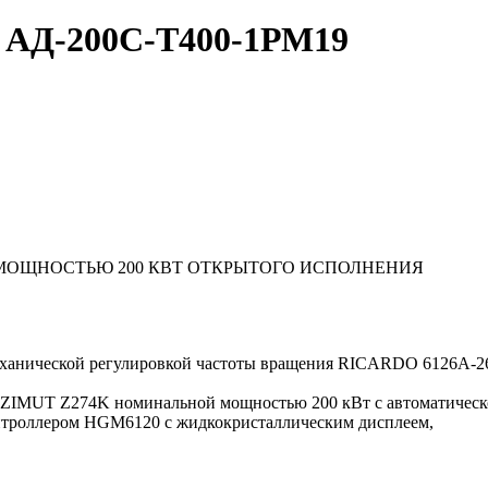
т АД-200С-Т400-1РМ19
O МОЩНОСТЬЮ 200 КВТ ОТКРЫТОГО ИСПОЛНЕНИЯ
механической регулировкой частоты вращения RICARDO 6126A-
 AZIMUT Z274K номинальной мощностью 200 кВт c автоматическ
нтроллером HGM6120 с жидкокристаллическим дисплеем,