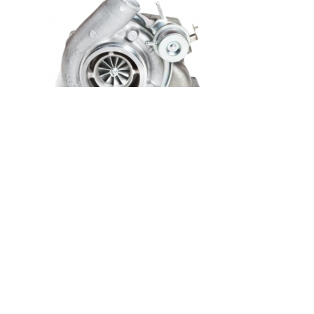
94,640
₽
Detroit S60
Турбина Detroit S60 GTA4502V/GT45 02V 758160-5007
В корзину
Контакты